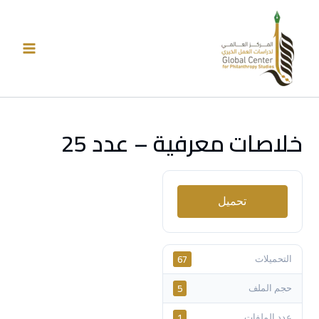
خطي
لى
لمحتوى
خلاصات معرفية – عدد 25
تحميل
67
التحميلات
5
حجم الملف
1
عدد الملفات