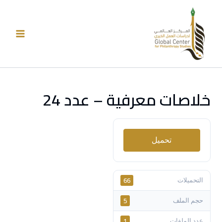
خطي
لى
لمحتوى
خلاصات معرفية – عدد 24
تحميل
66
التحميلات
5
حجم الملف
1
عدد الملفات