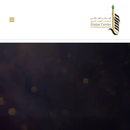
خطي
لى
لمحتوى