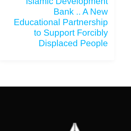
Islamic Development
Bank .. A New
Educational Partnership
to Support Forcibly
Displaced People