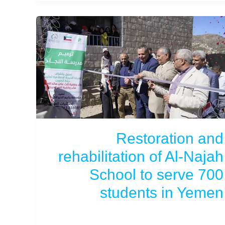
Restoration and
rehabilitation of Al-Najah
School to serve 700
students in Yemen