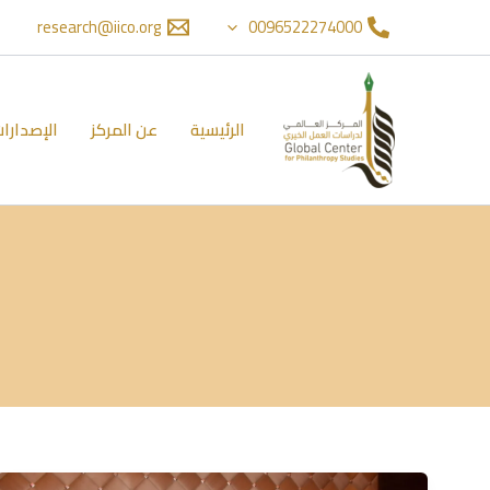
خطي
لى
research@iico.org
0096522274000
لمحتوى
الرئيسية
عن المركز
الإصدارا