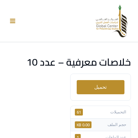
خطي
لى
لمحتوى
خلاصات معرفية – عدد 10
تحميل
61
التحميلات
0.00 KB
حجم الملف
1
عدد الملفات