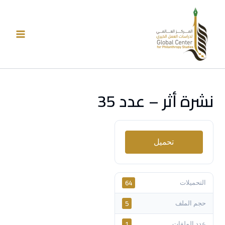
خطي
لى
لمحتوى
نشرة أثر – عدد 35
تحميل
64
التحميلات
5
حجم الملف
1
عدد الملفات