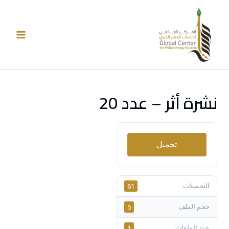
خطي
لى
لمحتوى
نشرة أثر – عدد 20
تحميل
61
التحميلات
5
حجم الملف
1
عدد الملفات