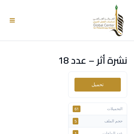
خطي
لى
لمحتوى
نشرة أثر – عدد 18
تحميل
61
التحميلات
5
حجم الملف
1
عدد الملفات