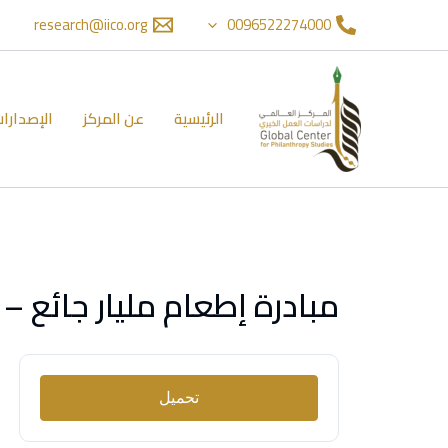
خطي
لى
research@iico.org
0096522274000
لمحتوى
الرئيسية
عن المركز
الإصدارا
مبادرة إطعام مليار جائع – 
تحميل