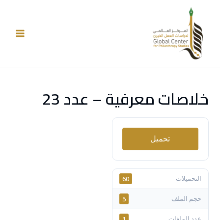
خطي
لى
لمحتوى
خلاصات معرفية – عدد 23
تحميل
60
التحميلات
5
حجم الملف
1
عدد الملفات