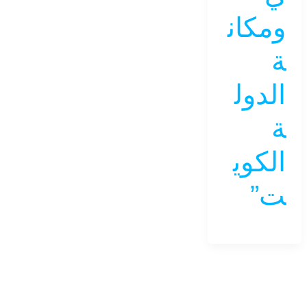
ومكان
ة
الدول
ة
الكوي
ت”