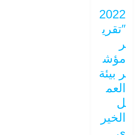
2022
″تقري
ر
مؤش
ر بيئة
العم
ل
الخير
ي