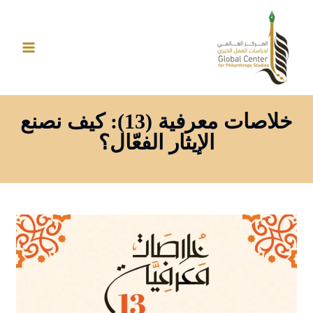
خطي
لى
لمحتوى
خلاصات معرفية (13): كيف نصنع
الإيثار الفعّال؟