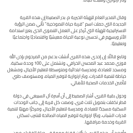
وقال المدير العام للهيئة الخيرية م. بدر الصميط إن هذه القرية
الجديدة التي حملت اسم “قرية حياة النموذجية” تأتي ضمن الرؤية
الاستراتيجية للهيئة التي تُركز على العمل التنموي الذي يعزز استدامة
الأثر ويسهم في تحسين نوعية الحياة معيشيًا واقتصاديًا واجتماعيًا
وتعليميًا.
وتابع قائلًا: إن إحدى هذه القرى أنشئت بدعم من المرحوم بإذن الله
فوزي محمد عبد المحسن الخرافي، وتشتمل على 100 وحدة سكنية،
ومسجد للعبادة، ومدرسة ابتدائية ومتوسطة لتعليم الأجيال، ومشغل
خياطة لتنمية القدرات، وبئر ارتوازية لتوفير المياه، ومستوصف طبي
لتأمين الخدمات الصحية للأهالي.
وحول بقية القرى، أشار الصميط إلى أن أسرة آل السبيعي في دولة
قطر تكفلت بتمويل ثلاث قرى، وضمت كل قرية إلى جانب الوحدات
السكنية مسجدًا للعبادة، ومدرسة لتعليم الأجيال، ومركزًا مهنيًا لتنمية
قدرات الشباب، وبئرًا ارتوازية لتوفير المياه الصالحة للشرب لسكان
القرية وخدمة مرافقها.
وأوضح أن هذه القرى شكّلت قفزة مهمة في حياة الفقراء ضمن