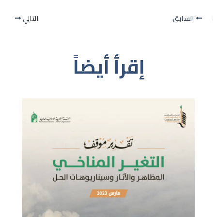
السابق
التالي
إقرأ أيضاً