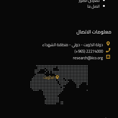
معرض الصور
اتصل بنا
معلومات الاتصال
دولة الكويت - حولي - منطقة الشهداء
22274000 (965+)
research@iico.org
الكويت