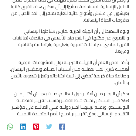
الحلول الإنسانية المستدامة، مشيرًا إلى أن سكان هذه القرى كانوا
يعيشون في عشش وأكواخ بدائية للغاية تفتقر إلى الحد الأدنى من
مقومات الحياة الإنسانية.
ونوه الصميط إلى أن الهيئة الخيرية تمارس نشاطها الإنساني
والتنموي عبر مكتبها في النيجر منذ التأسيس في منتصف ثمانينيات
القرن الماضي عبر تدخلات تنموية وتعليمية واجتماعية وثقافية
وغيرها.
وأكد المدير العام أن الهيئــة الخيريــة تولي المشروعات النوعية
أهميــة كبرى لمــا تحملــه مــن أســباب الحيــاة، وتمكيــن الإنسان،
وصناعة حياة كريمة تُفضي إلى تلبية احتياجاته وتعزيز شعوره بالأمن
والأمان.
يذكر أن النيجــر مــن أفقــر دول العالــم، حيــث يعيــش أكثــر مــن
63% مــن الســكان تحــت خــط الفقــر بحســب تقريــر لمنظمــة
اليونيســكو، ويقــع ترتيبهــا آخــر دولــة فــي العالــم على مؤشــر
التقــدم الإنساني وفق تقريــر برنامــج الأمم المتحــدة للتنميــة