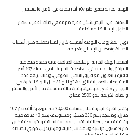
الهيئة الخيرية تحقق حلم 107 أسر نيجرية في الأمن والاستقرار
الصميط: قرى النيجر تشكّل قفزة مهمة في حياة الفقراء ضمن
الحلول الإنسانية المستدامة
نولي المشروعات النوعية أهميــة كبرى لمــا تحملــه مــن أســباب
الحيــاة وتمكيــن الإنسان وتكريمه
افتتحت الهيئة الخيرية الإسلامية العالمية قرية جديدة متكاملة
المرافق والخدمات في العاصمة النيجرية نيامي لإيواء 107 أسر
فقيرة بالتعاون مع فريق التآخي التطوعي، وبذلك يرتفع عدد
المشروعات العمرانية التي دشنتها الهيئة خلال الآونة الأخيرة في
النيجر إلى 5 قرى نموذجية، وفرت حالة متقدمة من الأمن والاستقرار
والحياة الكريمة لنحو 2500 محتاج.
وتقع القرية الجديدة على مساحة 70,000 متر مربع، وتتألف من 107
منازل، ومسجد يسع 250 مصليًا، ومستوصف يضم 13 عيادة طبية
وغرفة تمريض وصالة استقبال، ومدرسة ابتدائية ومتوسطة تتكون
من 9 فصول دراسية و3 مكاتب إدارية، ومركز تدريب مهني للخياطة،
وبئر ارتوازي وشبكة مياه.