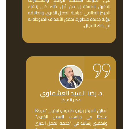
على القراءة الصحيحة للواقع، والاستشراف
الدقيق للمستقبل؛ من أجل ذلك كان إنشاء
المركز العالمي لدراسة العمل الخيري، وانطلاقه
برؤية جديدة متطورة، تحقق الأهداف المنوطة به
في ذلك المجال.
د. رضا السيد العشماوي
مدير المركز
انطلق المركز برؤيةٍ طموحةٍ ليكون "مرجعًا
عالميًّا في دراسات العمل الخيري"،
ولتحقيق رسالته في: "خدمة العمل الخيري