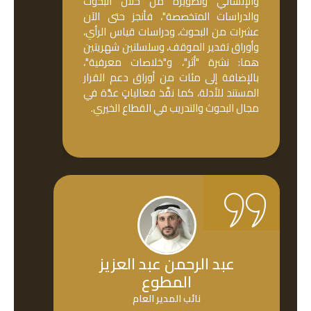
والإنساني وتطويره من خلال البحوث
والدراسات المتخصصة"، فأنجز حتى الآن
عشرات من البحوث، ودراسات قياس الرأي،
وأوراق تقدير الموقف، وسلسلتين شهريتين
هما: نشرة "أثر"، و"خلاصات معرفية"،
بالإضافة إلى مئات من أوراق دعم القرار
المستند للأدلة، كما نفَّذ فعالياتٍ عدَّة في
مجال البحوث والتدريب في القطاع الخيري.
عبد الرحمن عبد العزيز
المطوع
نائب المدير العام