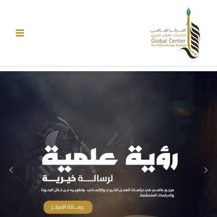
خطي
لى
لمحتوى