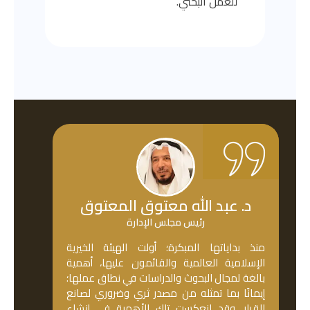
للعمل البحثي.
د. عبد الله معتوق المعتوق
رئيس مجلس الإدارة
منذ بداياتها المبكرة؛ أولت الهيئة الخيرية
الإسلامية العالمية والقائمون عليها، أهمية
بالغة لمجال البحوث والدراسات في نطاق عملها؛
إيمانًا بما تمثله من مصدر ثري وضروري لصانع
القرار، وقد انعكست تلك الأهمية في إنشاء