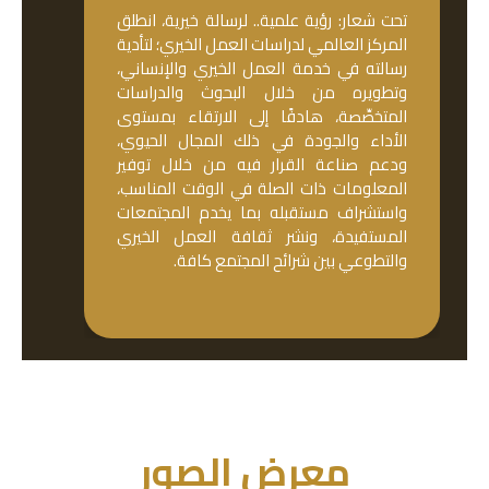
تحت شعار: رؤية علمية.. لرسالة خيرية، انطلق
المركز العالمي لدراسات العمل الخيري؛ لتأدية
رسالته في خدمة العمل الخيري والإنساني،
وتطويره من خلال البحوث والدراسات
المتخصِّصة، هادفًا إلى الارتقاء بمستوى
الأداء والجودة في ذلك المجال الحيوي،
ودعم صناعة القرار فيه من خلال توفير
المعلومات ذات الصلة في الوقت المناسب،
واستشراف مستقبله بما يخدم المجتمعات
المستفيدة، ونشر ثقافة العمل الخيري
والتطوعي بين شرائح المجتمع كافة.
معرض الصور